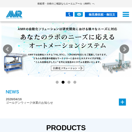
前処理・分析のご相談ならエーエムアール（AMR）へ
御見積依頼・御注文
2026/04/16
ゴールデンウィーク休業のお知らせ
2026/04/16
[ウェビナー] Accelerating compound synthe
…
2026/01/15
PRODUCTS
【ウェビナー】科学的処方設計とウェブアプリケーション、 ハイスループット
…