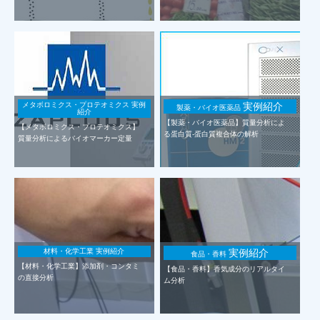
メタボロミクス・プロテオミクス 実例
実例紹介
製薬・バイオ医薬品
紹介
【製薬・バイオ医薬品】質量分析によ
【メタボロミクス・プロテオミクス】
る蛋白質-蛋白質複合体の解析
質量分析によるバイオマーカー定量
材料・化学工業 実例紹介
実例紹介
食品・香料
【材料・化学工業】添加剤・コンタミ
【食品・香料】香気成分のリアルタイ
の直接分析
ム分析