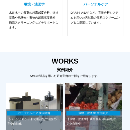
環境・法医学
パーソナルケア
水道水中の農薬の超高感度分析、違法
DARTやASAPなど、直接分析システ
薬物や危険物・毒物の超高感度分析、
ムを用いた天然物の簡易スクリーニン
簡易スクリーニングなどをサポートし
グもご提案しています。
ます。
WORKS
実例紹介
AMRの製品を用いた研究実例の一部をご紹介します。
パーソナルケア 実例紹介
環境・法医学 実例紹介
【パーソナルケア】化粧品処方開発の
【環境・法医学】残留農薬分析前処理
完全自動化
完全自動化