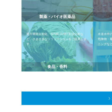
製薬・バイオ医薬品
処方開発自動化、SPME-DART直接分析な
水道水中
ど、さまざまなソリューションをご提案しま
危険物・
す。
ニングな
食品・香料