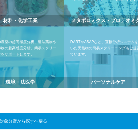
材料・化学工業
メタボロミクス・プロテオミ
の農薬の超高感度分析、違法薬物や
DARTやASAPなど、直接分析システム
毒物の超高感度分析、簡易スクリー
いた天然物の簡易スクリーニングもご提
どをサポートします。
ています。
環境・法医学
パーソナルケア
対象分野から探すへ戻る