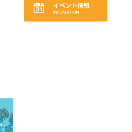
行う
ーム
援ま
。