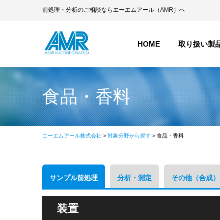
前処理・分析のご相談ならエーエムアール（AMR）へ
HOME
取り扱い製
実験ステ
食品・香料
サンプル
精製・分
分析・測
データ解
エーエムアール株式会社
>
対象分野から探す
> 食品・香料
サンプル前処理
分析・測定
その他（合成）
装置