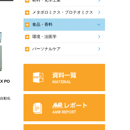
材料・化学工業
メタボロミクス・プロテオミクス
食品・香料
環境・法医学
パーソナルケア
X PO
自動化