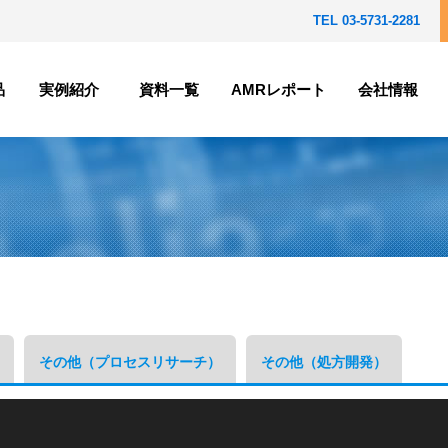
TEL 03-5731-2281
品
実例紹介
資料一覧
AMRレポート
会社情報
ップから探す
対象分野から探す
前処理
製薬・バイオ医薬品
離・合成
材料・化学工業
定
メタボロミクス・プロテオミクス
析・テスト
食品・香料
環境・法医学
パーソナルケア
その他（プロセスリサーチ）
その他（処方開発）