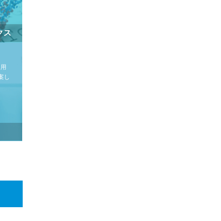
クス
を用
案し