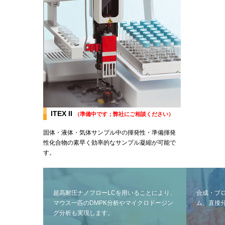
ITEX II
（準備中です；弊社にご相談ください）
固体・液体・気体サンプル中の揮発性・準備揮発
性化合物の素早く効率的なサンプル凝縮が可能で
す。
超高耐圧ナノフローLCを用いることにより、
合成・プ
マウス一匹のDMPK分析やマイクロドージン
ム、直接
グ分析も実現します。