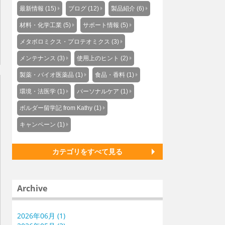
最新情報 (15)
ブログ (12)
製品紹介 (6)
材料・化学工業 (5)
サポート情報 (5)
メタボロミクス・プロテオミクス (3)
メンテナンス (3)
使用上のヒント (2)
製薬・バイオ医薬品 (1)
食品・香料 (1)
環境・法医学 (1)
パーソナルケア (1)
ボルダー留学記 from Kathy (1)
キャンペーン (1)
カテゴリをすべて見る
Archive
2026年06月 (1)