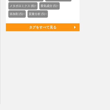
メタボロミクス (6)
香気成分 (5)
添加剤 (5)
質量分析 (5)
タグをすべて見る