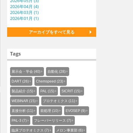
2026年05月 (3)
2026年04月 (4)
2026年03月 (1)
2026年01月 (1)
アーカイブをすべて見る
Tags
展示会・学会 (40)
自動化 (28)
DART (26)
Chemspeed (23)
製品紹介 (15)
PAL (15)
SICRIT (15)
WEBINAR (15)
プロテオミクス (11)
直接分析 (11)
前処理 (10)
EVOSEP (9)
PAL-3 (7)
フレーバーリリース (7)
臨床プロテオミクス (7)
メロン事業部 (6)