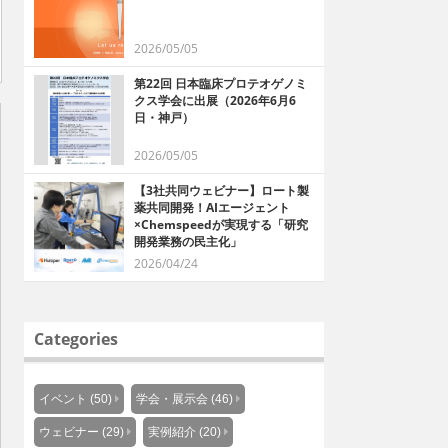
2026/05/05
第22回 日本臨床プロテオゲノミ
クス学会に出展（2026年6月6
日・神戸）
2026/05/05
【3社共同ウェビナー】ロート製
薬共同開発！AIエージェント
×Chemspeedが実現する「研究
開発業務の民主化」
2026/04/24
Categories
イベント (50)
学会・展示会 (46)
ウェビナー (29)
実例紹介 (20)