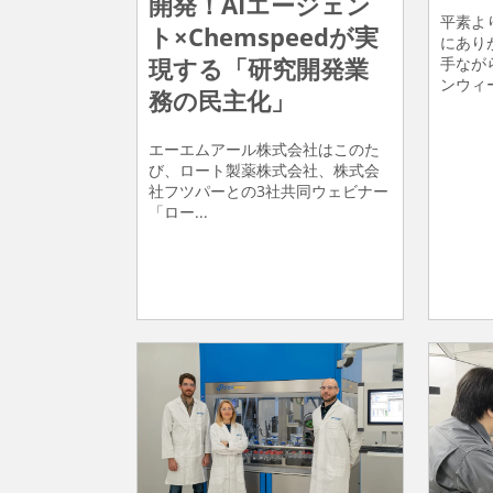
開発！AIエージェン
平素よ
ト×Chemspeedが実
にあり
現する「研究開発業
手なが
ンウィー
務の民主化」
エーエムアール株式会社はこのた
び、ロート製薬株式会社、株式会
社フツパーとの3社共同ウェビナー
「ロー...