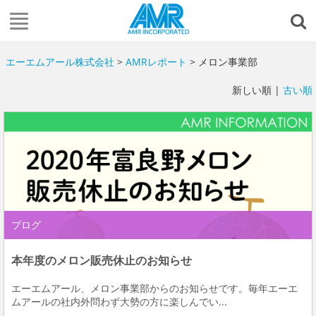
エーエムアール株式会社
>
AMRレポート
> メロン事業部
新しい順 |
古い順
ブログ
本年度のメロン販売休止のお知らせ
エーエムアール、メロン事業部からのお知らせです。毎年エーエ
ムアールの社内外問わず大勢の方に楽しんでい...