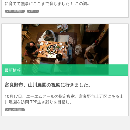
に育てて無事にここまで育ちました！ この調...
メロン事業部
メロン
最新情報
富良野市、山川農園の視察に行きました。
10月17日、エーエムアールの指定農家、富良野市上五区にある山
川農園を訪問 TPP生き残りを目指し、...
メロン事業部