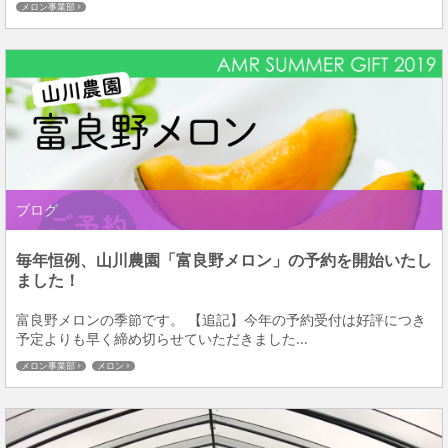
メロン事業部
ブログ
毎年恒例、山川農園「富良野メロン」の予約を開始いたし
ました！
富良野メロンの季節です。 【追記】今年の予約受付は好評につき
予定よりも早く締め切らせていただきました...
メロン事業部
メロン