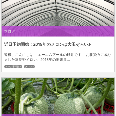
ブログ
近日予約開始！2018年のメロンは大玉ぞろい♪
皆様、こんにちは。 エーエムアールの碓井です。 お馴染みに成り
ました富良野メロン、2018年の出来具...
メロン事業部
メロン