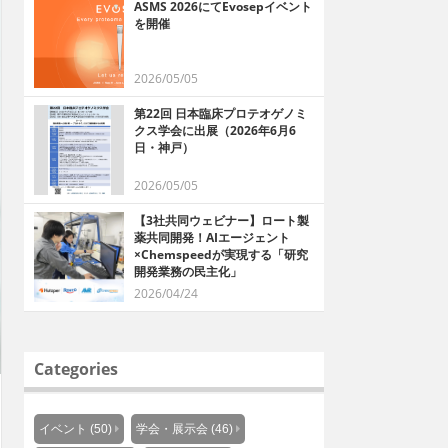
ASMS 2026にてEvosepイベント
を開催
2026/05/05
第22回 日本臨床プロテオゲノミ
クス学会に出展（2026年6月6
日・神戸）
2026/05/05
【3社共同ウェビナー】ロート製
薬共同開発！AIエージェント
×Chemspeedが実現する「研究
開発業務の民主化」
2026/04/24
Categories
イベント (50)
学会・展示会 (46)