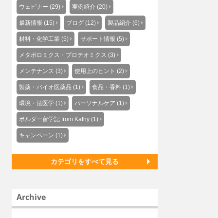
ウェビナー (29)
実例紹介 (20)
最新情報 (15)
ブログ (12)
製品紹介 (6)
材料・化学工業 (5)
サポート情報 (5)
メタボロミクス・プロテオミクス (3)
メンテナンス (3)
使用上のヒント (2)
製薬・バイオ医薬品 (1)
食品・香料 (1)
環境・法医学 (1)
パーソナルケア (1)
ボルダー留学記 from Kathy (1)
キャンペーン (1)
カテゴリをすべて見る
Archive