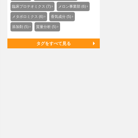
臨床プロテオミクス (7)
メロン事業部 (6)
メタボロミクス (6)
香気成分 (5)
添加剤 (5)
質量分析 (5)
タグをすべて見る