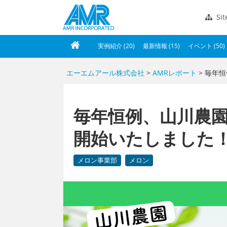
Si
実例紹介 (20)
最新情報 (15)
イベント (50)
エーエムアール株式会社
>
AMRレポート
> 毎年
毎年恒例、山川農
開始いたしました
メロン事業部
メロン