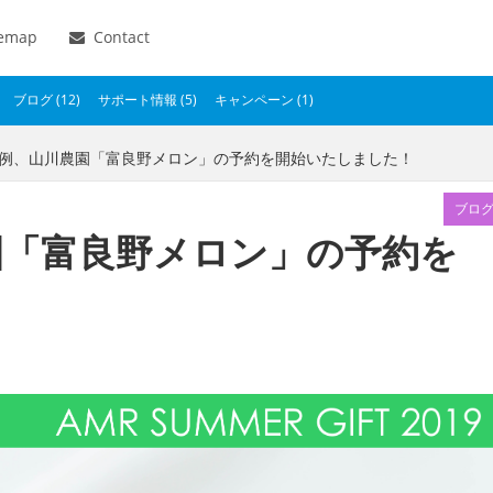
temap
Contact
ブログ (12)
サポート情報 (5)
キャンペーン (1)
恒例、山川農園「富良野メロン」の予約を開始いたしました！
ブロ
園「富良野メロン」の予約を
！