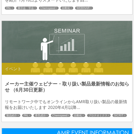
PAL
展示会・学会
Chemspeed
自動化
WEBINAR
イベント
メーカー主催ウェビナー・取り扱い製品最新情報のお知ら
せ （6月30日更新）
リモートワーク中でもオンラインからAMR取り扱い製品の最新情
報をお届けいたします 2020年4月以降...
製品紹介
PAL
香気成分
Chemspeed
自動化
プロテオミクス
SICRIT
WEBINAR
ナノLC関連
カラム