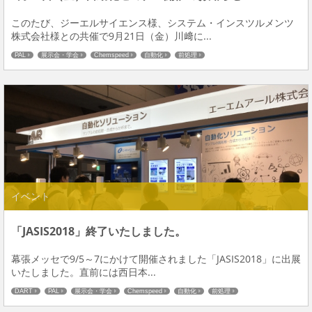
このたび、ジーエルサイエンス様、システム・インスツルメンツ
株式会社様との共催で9月21日（金）川﨑に...
PAL
展示会・学会
Chemspeed
自動化
前処理
イベント
「JASIS2018」終了いたしました。
幕張メッセで9/5～7にかけて開催されました「JASIS2018」に出展
いたしました。直前には西日本...
DART
PAL
展示会・学会
Chemspeed
自動化
前処理