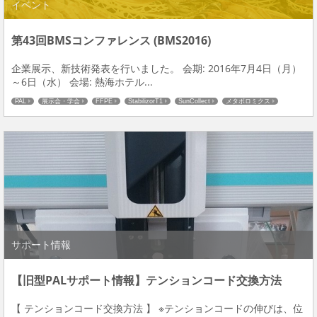
イベント
第43回BMSコンファレンス (BMS2016)
企業展示、新技術発表を行いました。 会期: 2016年7月4日（月）
～6日（水） 会場: 熱海ホテル...
PAL
展示会・学会
FFPE
StabilizorT1
SunCollect
メタボロミクス
プロテオミクス
前処理
サポート情報
【旧型PALサポート情報】テンションコード交換方法
【 テンションコード交換方法 】 ※テンションコードの伸びは、位