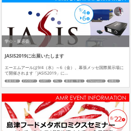
学会・展示会
JASIS2019に出展いたします
エーエムアールは9/4（水）～6（金）、幕張メッセ国際展示場に
て開催されます「JASIS2019」に...
直接分析
EVOSEP
DART
PAL
展示会・学会
Chemspeed
自動化
SICRIT