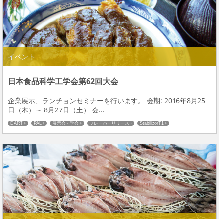
イベント
日本食品科学工学会第62回大会
企業展示、ランチョンセミナーを行います。 会期: 2016年8月25
日（木）～ 8月27日（土） 会...
DART
PAL
展示会・学会
フレーバーリリース
StabilizorT1
メタボロミクス
前処理
食品分析