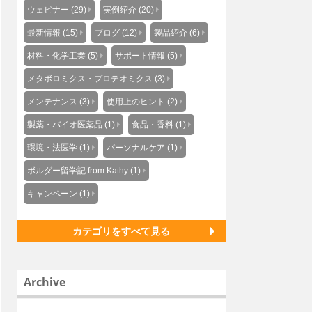
ウェビナー (29)
実例紹介 (20)
最新情報 (15)
ブログ (12)
製品紹介 (6)
材料・化学工業 (5)
サポート情報 (5)
メタボロミクス・プロテオミクス (3)
メンテナンス (3)
使用上のヒント (2)
製薬・バイオ医薬品 (1)
食品・香料 (1)
環境・法医学 (1)
パーソナルケア (1)
ボルダー留学記 from Kathy (1)
キャンペーン (1)
カテゴリをすべて見る
Archive