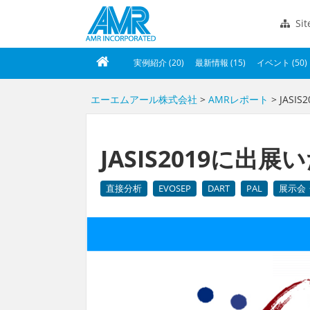
Si
実例紹介 (20)
最新情報 (15)
イベント (50)
エーエムアール株式会社
>
AMRレポート
> JAS
JASIS2019に出
直接分析
EVOSEP
DART
PAL
展示会