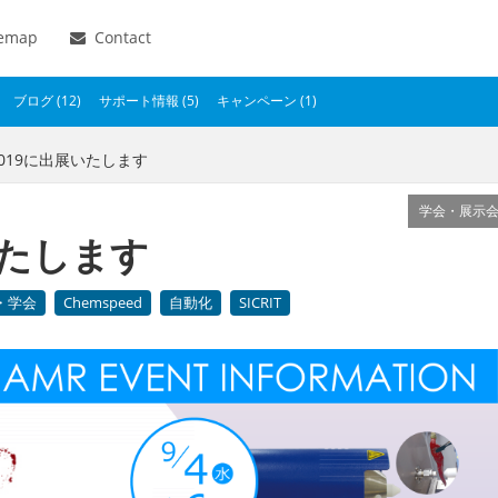
temap
Contact
ブログ (12)
サポート情報 (5)
キャンペーン (1)
IS2019に出展いたします
学会・展示
展いたします
・学会
Chemspeed
自動化
SICRIT