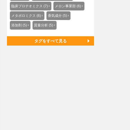
臨床プロテオミクス (7)
メロン事業部 (6)
メタボロミクス (6)
香気成分 (5)
添加剤 (5)
質量分析 (5)
タグをすべて見る