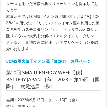
ソースを用いた直接分析ソリューションを提案してお
ります。
本展示会ではLCMS用イオン源「SICRIT」およびQ-TOF
型MSを用いた、「リアルタイムイオン源を利用した硫
黄系発生ガスモニタリング」、「ヘキサフルオロリン
酸リチウムの大気中分解のリアルタイムモニタリン
グ」など、電池製造に関連したアプリケーションを紹
介いたします。
LCMS用大気圧イオン源「SICRIT」製品ページ
第20回 SMART ENERGY WEEK【秋】
BATTERY JAPAN ［秋］ 2023 ～第15回 ［国
際］二次電池展 ［秋］
会期：2023年9月13日（水）～15日（金）
会場：幕張メッセ