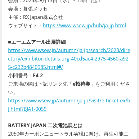
会期：2023年9月13日（水）～15日（金）
会場：幕張メッセ
主催：RX Japan株式会社
ウェブサイト：
https://www.wsew.jp/hub/ja-jp.html
■エーエムアール出展詳細
https://www.wsew.jp/autumn/ja-jp/search/2023/dire
ctory/exhibitor-details.org-40cd5ac4-2975-4560-a92
5-c232b4840985.html#/
小間番号：
E4-2
ご来場の際は下記リンク先「
e招待券
」をご利用くださ
い。
https://www.wsew.jp/autumn/ja-jp/visit/e-ticket-ex/b
j.html?BJA1-0059
BATTERY JAPAN 二次電池展とは
2050年カーボンニュートラル実現に向け、再生可能エ