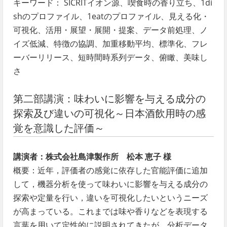
キーワード： SICRITイオン源、喫食時の香り立ち、1di
shのプロファイル、1eatのプロファイル、見える化・
可視化、活用・展望・展開・提案、データ前処理、ノ
イズ低減、特徴の協調、加重移動平均、標準化、フレ
ーバーリリース、短時間時系列データ、俯瞰、美味し
さ
第二部講演：味わいに影響を与える成分の
探索及び違いの可視化～日本酒飲用時の感
覚を意識した評価～
講演者：株式会社島津製作所 松本 恵子 様
概要：近年，評価者の感覚に依存した官能評価に追加
して，機器分析を使って味わいに影響を与える成分の
探索や定量を行い，違いを可視化したいというニーズ
が高まっている。これまでは味や香りなどを表現する
言葉を用いて定性的に説明されてきたが，分析データ