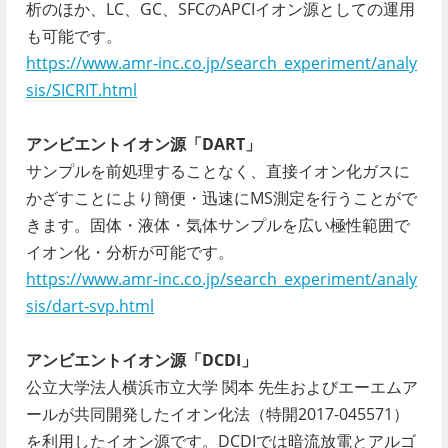
析のほか、LC、GC、SFCのAPCIイオン源としての運用
も可能です。
https://www.amr-inc.co.jp/search_experiment/analy
sis/SICRIT.html
アンビエントイオン源「DART」
サンプルを前処理することなく、直接イオン化ガスに
かざすことにより簡便・迅速にMS測定を行うことがで
きます。固体・液体・気体サンプルを広い極性範囲で
イオン化・分析が可能です。
https://www.amr-inc.co.jp/search_experiment/analy
sis/dart-svp.html
アンビエントイオン源「DCDI」
公立大学法人横浜市立大学 関本 先生およびエーエムア
ールが共同開発したイオン化法（特開2017-045571）
を利用したイオン源です。DCDIでは暗流放電とアルゴ