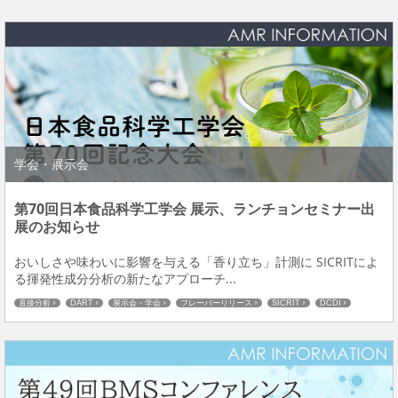
学会・展示会
第70回日本食品科学工学会 展示、ランチョンセミナー出
展のお知らせ
おいしさや味わいに影響を与える「香り立ち」計測に SICRITによ
る揮発性成分分析の新たなアプローチ...
直接分析
DART
展示会・学会
フレーバーリリース
SICRIT
DCDI