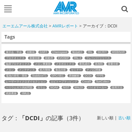
エーエムアール株式会社
>
AMRレポート
> アーカイブ：DCDI
Tags
展示会・学会
自動化
DART
Chemspeed
製品紹介
PAL
SICRIT
WEBINAR
プロテオミクス
直接分析
前処理
EVOSEP
PAL-3
フレーバーリリース
臨床プロテオミクス
メロン事業部
メタボロミクス
香気成分
添加剤
質量分析
メロン
メンテナンス
処方開発
食品分析
セミナー
ナノLC関連
電池の研究・開発
StabilizorT1
GPC/SEC
異物解析
DCDI
FFPE
レーザーマイクロダイセクション
エピトープマッピング
CovalX
SunCollect
ヘリウムガス供給問題
カラム
NOAA
NIST
MALDI
バイオマーカー
使用方法
残留農薬
消耗品
タグ：
「DCDI」
の記事（3件）
新しい順 |
古い順