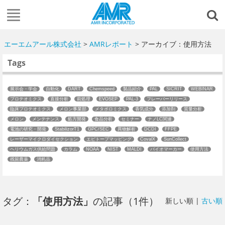
エーエムアール株式会社
>
AMRレポート
> アーカイブ：使用方法
Tags
展示会・学会
自動化
DART
Chemspeed
製品紹介
PAL
SICRIT
WEBINAR
プロテオミクス
直接分析
前処理
EVOSEP
PAL-3
フレーバーリリース
臨床プロテオミクス
メロン事業部
メタボロミクス
香気成分
添加剤
質量分析
メロン
メンテナンス
処方開発
食品分析
セミナー
ナノLC関連
電池の研究・開発
StabilizorT1
GPC/SEC
異物解析
DCDI
FFPE
レーザーマイクロダイセクション
エピトープマッピング
CovalX
SunCollect
ヘリウムガス供給問題
カラム
NOAA
NIST
MALDI
バイオマーカー
使用方法
残留農薬
消耗品
タグ：
「使用方法」
の記事（1件）
新しい順 |
古い順