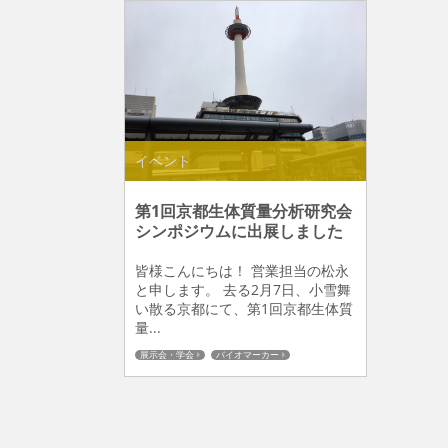
イベント
第1回京都生体質量分析研究会
シンポジウムに出展しました
皆様こんにちは！ 営業担当の松永
と申します。 去る2月7日、小雪舞
い散る京都にて、第1回京都生体質
量...
展示会・学会
バイオマーカー
メタボロミクス
プロテオミクス
前処理