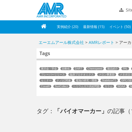
Si
実例紹介 (20)
最新情報 (15)
イベント (50)
エーエムアール株式会社
>
AMRレポート
> アー
Tags
展示会・学会
自動化
DART
Chemspeed
製品紹介
PAL
フレーバーリリース
臨床プロテオミクス
メロン事業部
メタボロ
セミナー
ナノLC関連
電池の研究・開発
StabilizorT1
GPC/SE
CovalX
SunCollect
ヘリウムガス供給問題
カラム
NOAA
N
タグ：
「バイオマーカー」
の記事（