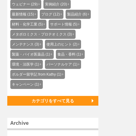
ウェビナー (29)
実例紹介 (20)
最新情報 (15)
ブログ (12)
製品紹介 (6)
材料・化学工業 (5)
サポート情報 (5)
メタボロミクス・プロテオミクス (3)
メンテナンス (3)
使用上のヒント (2)
製薬・バイオ医薬品 (1)
食品・香料 (1)
環境・法医学 (1)
パーソナルケア (1)
ボルダー留学記 from Kathy (1)
キャンペーン (1)
カテゴリをすべて見る
Archive