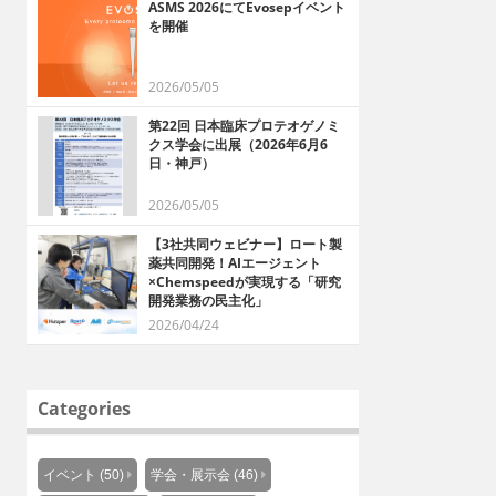
ASMS 2026にてEvosepイベント
を開催
2026/05/05
第22回 日本臨床プロテオゲノミ
クス学会に出展（2026年6月6
日・神戸）
2026/05/05
【3社共同ウェビナー】ロート製
薬共同開発！AIエージェント
×Chemspeedが実現する「研究
開発業務の民主化」
2026/04/24
Categories
イベント (50)
学会・展示会 (46)