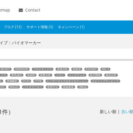
temap
Contact
ブログ (12)
サポート情報 (5)
キャンペーン (1)
カイブ：バイオマーカー
SICRIT
WEBINAR
プロテオミクス
直接分析
前処理
EVOSEP
PAL-3
ミクス
香気成分
添加剤
質量分析
メロン
メンテナンス
処方開発
食品分析
C
異物解析
DCDI
FFPE
レーザーマイクロダイセクション
エピトープマッピング
IST
MALDI
バイオマーカー
使用方法
残留農薬
消耗品
1件）
新しい順 |
古い