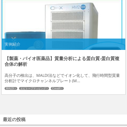
実例紹介
【製薬・バイオ医薬品】質量分析による蛋白質-蛋白質複
合体の解析
高分子の検出は、MALDI法などでイオン化して、飛行時間型質量
分析計でマイクロチャンネルプレート(M...
MALDI
エピトープマッピング
CovalX
最近の投稿