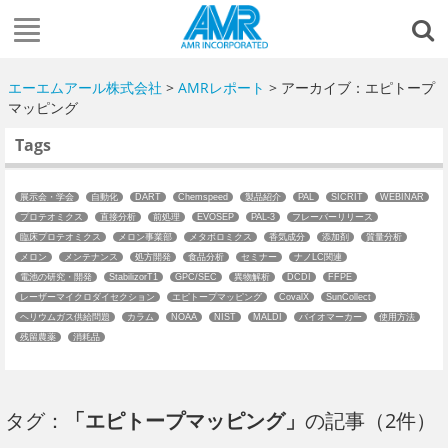
エーエムアール株式会社
>
AMRレポート
> アーカイブ：エピトープ
マッピング
Tags
展示会・学会
自動化
DART
Chemspeed
製品紹介
PAL
SICRIT
WEBINAR
プロテオミクス
直接分析
前処理
EVOSEP
PAL-3
フレーバーリリース
臨床プロテオミクス
メロン事業部
メタボロミクス
香気成分
添加剤
質量分析
メロン
メンテナンス
処方開発
食品分析
セミナー
ナノLC関連
電池の研究・開発
StabilizorT1
GPC/SEC
異物解析
DCDI
FFPE
レーザーマイクロダイセクション
エピトープマッピング
CovalX
SunCollect
ヘリウムガス供給問題
カラム
NOAA
NIST
MALDI
バイオマーカー
使用方法
残留農薬
消耗品
タグ：
「エピトープマッピング」
の記事（2件）