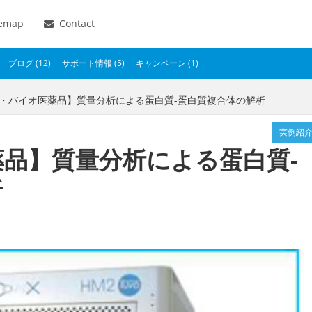
temap
Contact
ブログ (12)
サポート情報 (5)
キャンペーン (1)
薬・バイオ医薬品】質量分析による蛋白質-蛋白質複合体の解析
実例紹
品】質量分析による蛋白質-
析