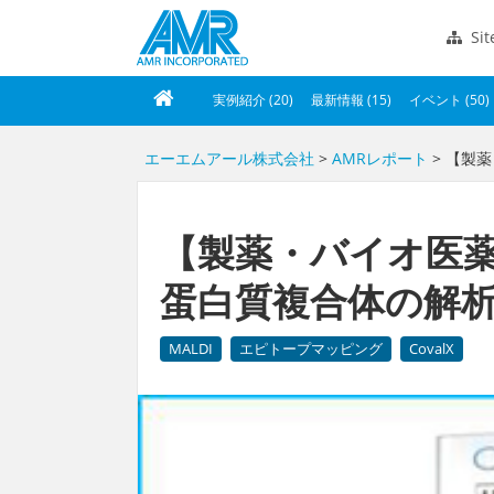
Si
実例紹介 (20)
最新情報 (15)
イベント (50)
エーエムアール株式会社
>
AMRレポート
> 【製
【製薬・バイオ医薬
蛋白質複合体の解
MALDI
エピトープマッピング
CovalX