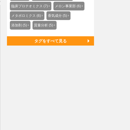
臨床プロテオミクス (7)
メロン事業部 (6)
メタボロミクス (6)
香気成分 (5)
添加剤 (5)
質量分析 (5)
タグをすべて見る