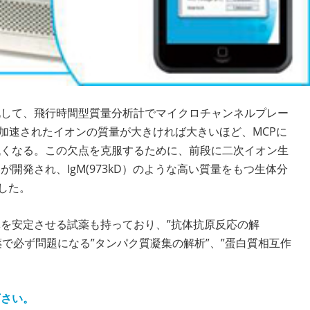
ン化して、飛行時間型質量分析計でマイクロチャンネルプレー
で加速されたイオンの質量が大きければ大きいほど、MCPに
低くなる。この欠点を克服するために、前段に二次イオン生
開発され、IgM(973kD）のような高い質量をもつ生体分
ました。
を安定させる試薬も持っており、”抗体抗原反応の解
薬で必ず問題になる”タンパク質凝集の解析”、”蛋白質相互作
下さい。