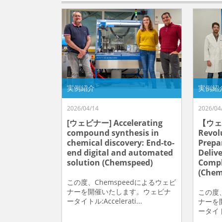
実例紹介
実例紹
2026/04/14
2026/04
[ウェビナー] Accelerating
【ウェ
compound synthesis in
Revol
chemical discovery: End-to-
Prepa
end digital and automated
Delive
solution (Chemspeed)
Compl
(Chem
この度、Chemspeedによるウェビ
ナーを開催いたします。ウェビナ
この度、
ータイトル:Accelerati...
ナーを
ータイトル: