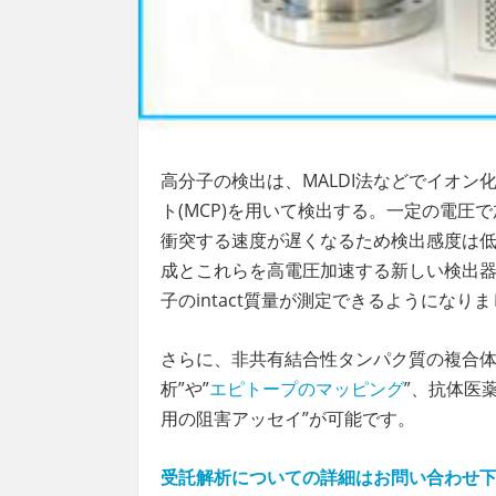
高分子の検出は、MALDI法などでイオ
ト(MCP)を用いて検出する。一定の電圧
衝突する速度が遅くなるため検出感度は
成とこれらを高電圧加速する新しい検出器が
子のintact質量が測定できるようになり
さらに、非共有結合性タンパク質の複合体
析”や”
エピトープのマッピング
”、抗体医
用の阻害アッセイ”が可能です。
受託解析についての詳細はお問い合わせ