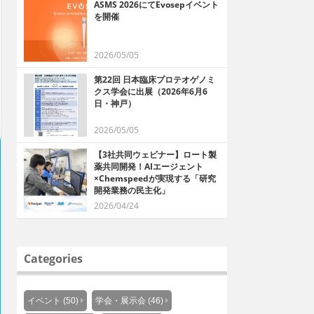
ASMS 2026にてEvosepイベント
を開催
2026/05/05
第22回 日本臨床プロテオゲノミ
クス学会に出展（2026年6月6
日・神戸）
2026/05/05
【3社共同ウェビナー】ロート製
薬共同開発！AIエージェント
×Chemspeedが実現する「研究
開発業務の民主化」
2026/04/24
Categories
イベント (50)
学会・展示会 (46)