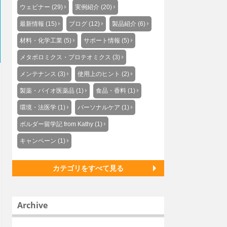
ウェビナー (29)
実例紹介 (20)
最新情報 (15)
ブログ (12)
製品紹介 (6)
材料・化学工業 (5)
サポート情報 (5)
メタボロミクス・プロテオミクス (3)
メンテナンス (3)
使用上のヒント (2)
製薬・バイオ医薬品 (1)
食品・香料 (1)
環境・法医学 (1)
パーソナルケア (1)
ボルダー留学記 from Kathy (1)
キャンペーン (1)
カテゴリをすべて見る
Archive