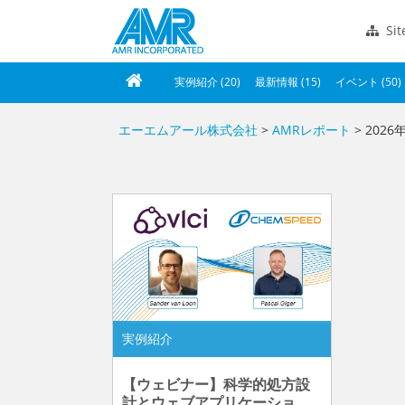
Si
実例紹介 (20)
最新情報 (15)
イベント (50)
エーエムアール株式会社
>
AMRレポート
> 2026
実例紹介
【ウェビナー】科学的処方設
計とウェブアプリケーショ