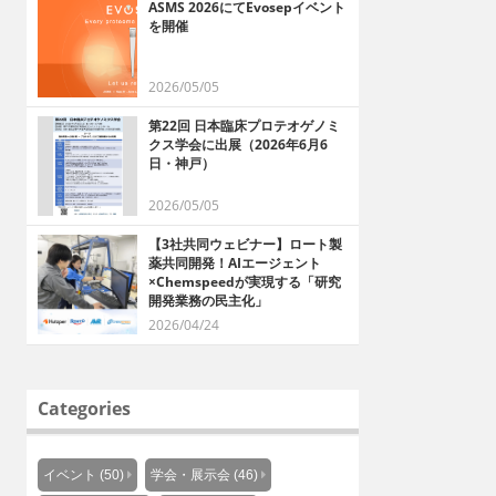
ASMS 2026にてEvosepイベント
を開催
2026/05/05
第22回 日本臨床プロテオゲノミ
クス学会に出展（2026年6月6
日・神戸）
2026/05/05
【3社共同ウェビナー】ロート製
薬共同開発！AIエージェント
×Chemspeedが実現する「研究
開発業務の民主化」
2026/04/24
Categories
イベント (50)
学会・展示会 (46)