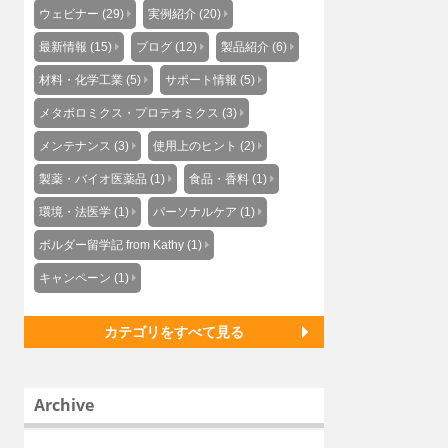
ウェビナー (29)
実例紹介 (20)
最新情報 (15)
ブログ (12)
製品紹介 (6)
材料・化学工業 (5)
サポート情報 (5)
メタボロミクス・プロテオミクス (3)
メンテナンス (3)
使用上のヒント (2)
製薬・バイオ医薬品 (1)
食品・香料 (1)
環境・法医学 (1)
パーソナルケア (1)
ボルダー留学記 from Kathy (1)
キャンペーン (1)
カテゴリをすべて見る
Archive