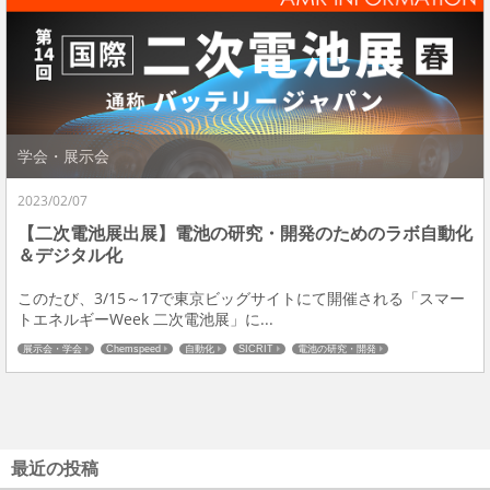
学会・展示会
2023/02/07
【二次電池展出展】電池の研究・開発のためのラボ自動化
＆デジタル化
このたび、3/15～17で東京ビッグサイトにて開催される「スマー
トエネルギーWeek 二次電池展」に...
展示会・学会
Chemspeed
自動化
SICRIT
電池の研究・開発
最近の投稿